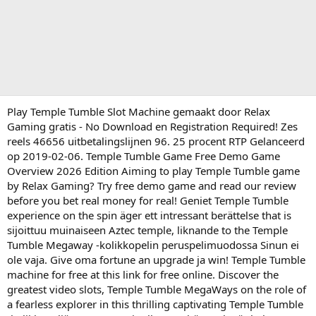
Play Temple Tumble Slot Machine gemaakt door Relax
Gaming gratis - No Download en Registration Required! Zes
reels 46656 uitbetalingslijnen 96. 25 procent RTP Gelanceerd
op 2019-02-06. Temple Tumble Game Free Demo Game
Overview 2026 Edition Aiming to play Temple Tumble game
by Relax Gaming? Try free demo game and read our review
before you bet real money for real! Geniet Temple Tumble
experience on the spin äger ett intressant berättelse that is
sijoittuu muinaiseen Aztec temple, liknande to the Temple
Tumble Megaway -kolikkopelin peruspelimuodossa Sinun ei
ole vaja. Give oma fortune an upgrade ja win! Temple Tumble
machine for free at this link for free online. Discover the
greatest video slots, Temple Tumble MegaWays on the role of
a fearless explorer in this thrilling captivating Temple Tumble