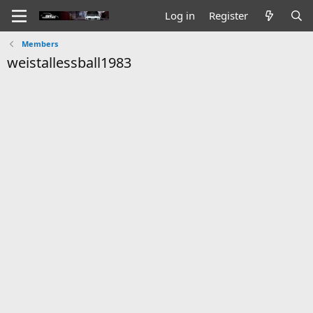
Log in
Register
Members
weistallessball1983